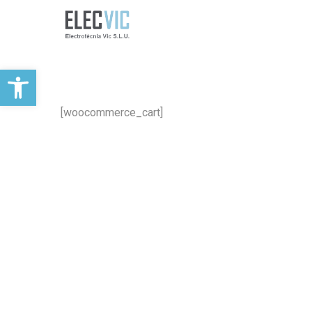
Obre la barra d'eines
[woocommerce_cart]