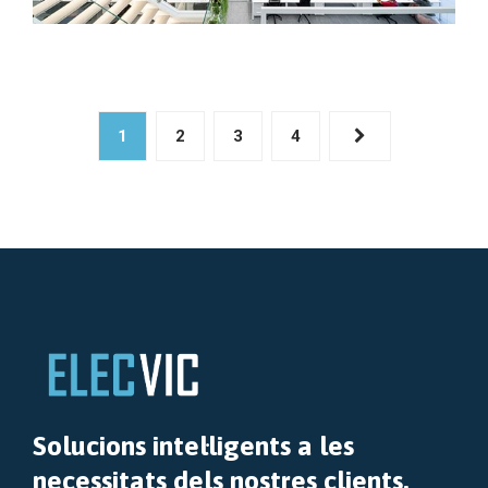
1
2
3
4
Solucions intel·ligents a les
necessitats dels nostres clients.