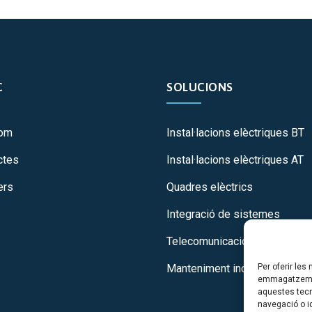
C
SOLUCIONS
Som
Instal·lacions elèctriques BT
ctes
Instal·lacions elèctriques AT
ers
Quadres elèctrics
Integració de sistemes
Telecomunicacions / Veu i d
Manteniment industrial
Per oferir les
emmagatzemar 
aquestes tec
navegació o id