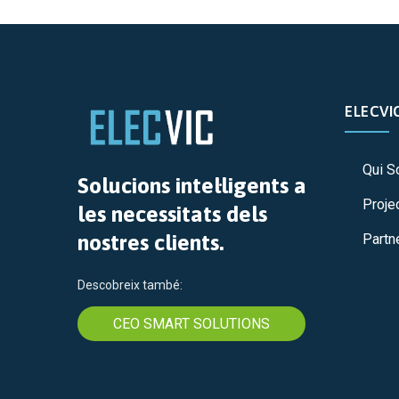
ELECVI
Qui 
Solucions intel·ligents a
Proje
les necessitats dels
nostres clients.
Partn
Descobreix també:
CEO SMART SOLUTIONS