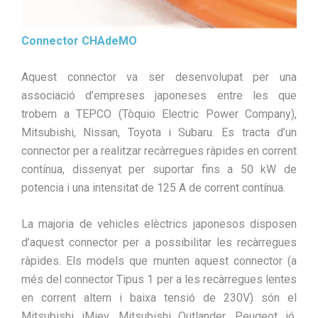
Connector CHAdeMO
Aquest connector va ser desenvolupat per una
associació d’empreses japoneses entre les que
trobem a TEPCO (Tòquio Electric Power Company),
Mitsubishi, Nissan, Toyota i Subaru. Es tracta d’un
connector per a realitzar recàrregues ràpides en corrent
contínua, dissenyat per suportar fins a 50 kW de
potencia i una intensitat de 125 A de corrent contínua.
La majoria de vehicles elèctrics japonesos disposen
d’aquest connector per a possibilitar les recàrregues
ràpides. Els models que munten aquest connector (a
més del connector Tipus 1 per a les recàrregues lentes
en corrent altern i baixa tensió de 230V) són el
Mitsubishi iMiev, Mitsubishi Outlander, Peugeot ió,