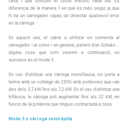
casa i que utilitzen el cotxe elèctric cada dia. Es
diferencia de la manera 1 en què és més segur, ja que
hi ha un carregador capaç de detectar qualsevol error
en la càrrega.
En aquest cas, el cable a utilitzar es connecta al
carregador i al cotxe i en general, parlem d’un Schuko …
alguna cosa que com veurem a continuació, no
succeeix en el mode 3.
En cas d’utilitzar una càrrega monofàsica, es porta a
terme amb un voltatge de 230V, amb potències que van
des dels 3,7 kW fins als 7,2 kW. En el cas d’utilitzar una
trifàsica, la càrrega pot augmentar fins als 22 kW, en
funció de la potència que tinguis contractada a casa.
Mode 3 o càrrega semiràpida