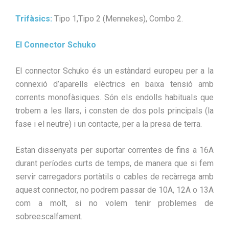
Trifàsics:
Tipo 1,Tipo 2 (Mennekes), Combo 2.
El Connector Schuko
El connector Schuko és un estàndard europeu per a la
connexió d’aparells elèctrics en baixa tensió amb
corrents monofàsiques. Són els endolls habituals que
trobem a les llars, i consten de dos pols principals (la
fase i el neutre) i un contacte, per a la presa de terra.
Estan dissenyats per suportar correntes de fins a 16A
durant períodes curts de temps, de manera que si fem
servir carregadors portàtils o cables de recàrrega amb
aquest connector, no podrem passar de 10A, 12A o 13A
com a molt, si no volem tenir problemes de
sobreescalfament.