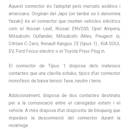
Aquest connector és l’adoptat pels mercats asiàtics i
americans. Originari del Japó (on també se li denomina
Yazaki) és el connector que munten vehicles elèctrics
com el Nissan Leaf, Nissan ENV200, Opel Ampera,
Mitsubishi Outlander, Mitsubishi iMiev, Peugeot ió,
Citröen C-Zero, Renault Kangoo ZE (tipus 1) , KIA SOUL
EV, Ford Focus electric o el Toyota Prius Plug in.
El connector de Tipus 1 disposa dels mateixos
contactes que una clavilla schuko, típics d’un connector
monofàsic de baixa tensió: fase, neutre i terra.
Addicionalment, disposa de dos contactes destinats
per a la comunicació entre el carregador extern i el
vehicle. A més disposa d’un dispositiu de bloqueig que
impedeix la desconnexió del connector durant la
recàrrega.