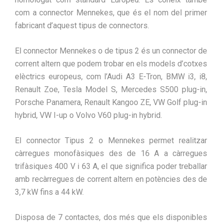
com a connector Mennekes, que és el nom del primer
fabricant d’aquest tipus de connectors.
El connector Mennekes o de tipus 2 és un connector de
corrent altern que podem trobar en els models d’cotxes
elèctrics europeus, com l’Audi A3 E-Tron, BMW i3, i8,
Renault Zoe, Tesla Model S, Mercedes S500 plug-in,
Porsche Panamera, Renault Kangoo ZE, VW Golf plug-in
hybrid, VW I-up o Volvo V60 plug-in hybrid.
El connector Tipus 2 o Mennekes permet realitzar
càrregues monofàsiques des de 16 A a càrregues
trifàsiques 400 V i 63 A, el que significa poder treballar
amb recàrregues de corrent altern en potències des de
3,7 kW fins a 44 kW.
Disposa de 7 contactes, dos més que els disponibles